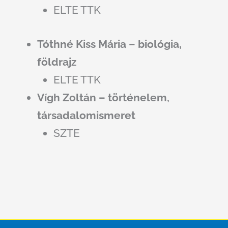
ELTE TTK
Tóthné Kiss Mária – biológia,
földrajz
ELTE TTK
Vígh Zoltán – történelem,
társadalomismeret
SZTE