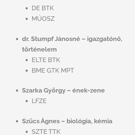
DE BTK
MÚOSZ
dr. Stumpf Jánosné – igazgatónő,
történelem
ELTE BTK
BME GTK MPT
Szarka György – ének-zene
LFZE
Szücs Ágnes – biológia, kémia
SZTE TTK