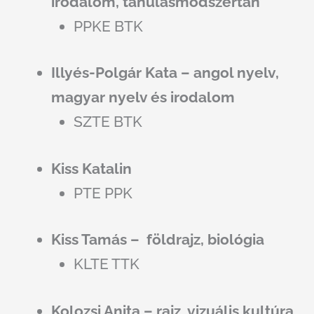
irodalom, tanulásmódszertan
PPKE BTK
Illyés-Polgár Kata – angol nyelv,
magyar nyelv és irodalom
SZTE BTK
Kiss Katalin
PTE PPK
Kiss Tamás – földrajz, biológia
KLTE TTK
Kolozsi Anita – rajz, vizuális kultúra