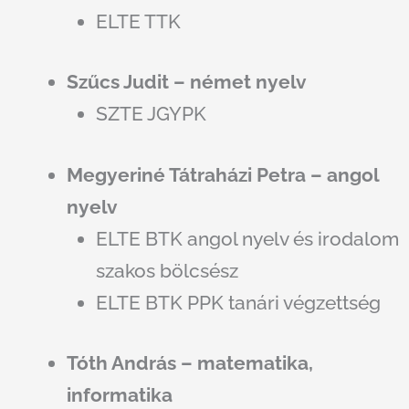
ELTE TTK
Szűcs Judit – német nyelv
SZTE JGYPK
Megyeriné Tátraházi Petra – angol
nyelv
ELTE BTK angol nyelv és irodalom
szakos bölcsész
ELTE BTK PPK tanári végzettség
Tóth András – matematika,
informatika