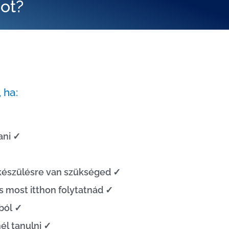
ot?
 ha:
ani ✓
lkészülésre van szükséged ✓
és most itthon folytatnád ✓
ból ✓
él tanulni ✓