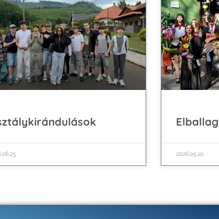
ztálykirándulások
Elballa
.06.25.
2026.05.10.