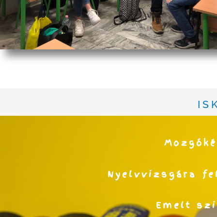
I S 
Mozgóké
Nyelvvizsgára fe
Emelt szi