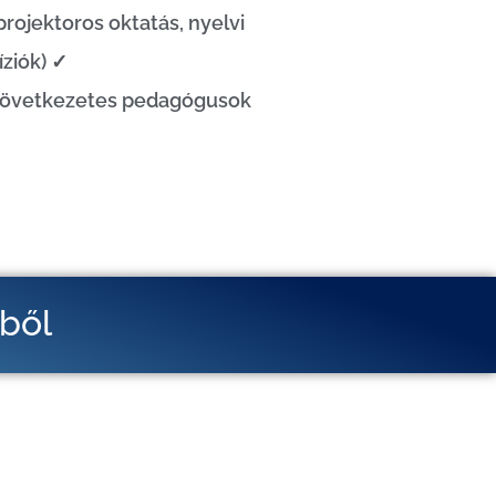
rojektoros oktatás, nyelvi
íziók) ✓
 következetes pedagógusok
éből