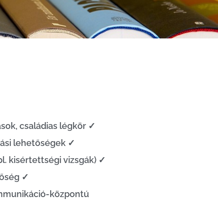
sok, családias légkör ✓
atási lehetőségek ✓
l. kisértettségi vizsgák) ✓
tőség ✓
kommunikáció-központú