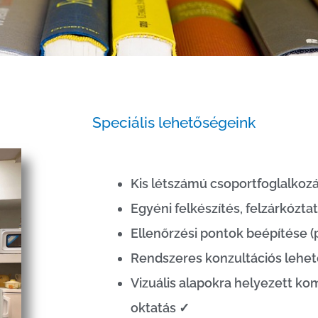
Speciális lehetőségeink
Kis létszámú csoportfoglalkozá
Egyéni felkészítés, felzárkózt
Ellenőrzési pontok beépítése (p
Rendszeres konzultációs lehe
Vizuális alapokra helyezett 
oktatás ✓