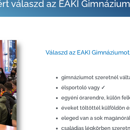
ért válaszd az EAKI Gimnázium
Válaszd az EAKI Gimnáziumot,
gimnáziumot szeretnél vált
élsportoló vagy ✓
egyéni órarendre, külön fe
éveket töltöttél külföldön 
eleged van a sok magánórá
családias légkörben szeretn