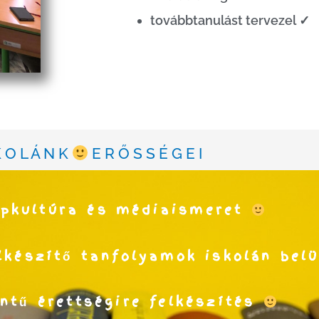
továbbtanulást tervezel ✓
K O L Á N K
E R Ő S S É G E I
pkultúra és médiaismeret
lkészítő tanfolyamok iskolán bel
ntű érettségire felkészítés