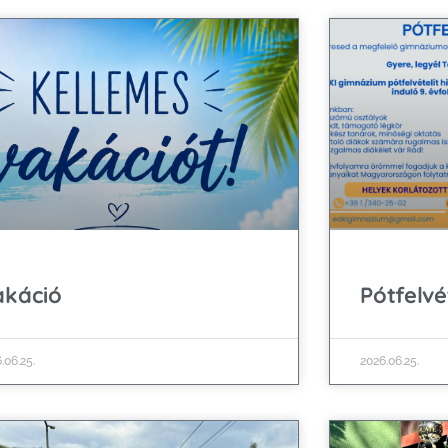
akáció
Pótfelvét
.06.25.
2026.06.25.