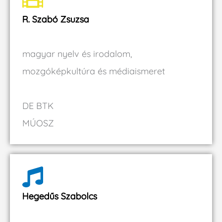
R. Szabó Zsuzsa
magyar nyelv és irodalom,
mozgóképkultúra és médiaismeret
DE BTK
MÚOSZ
Hegedűs Szabolcs