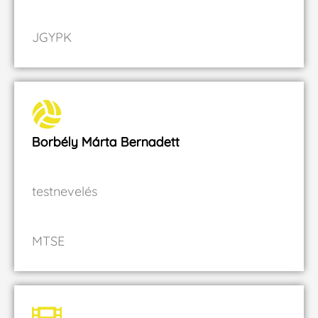
JGYPK
Borbély Márta Bernadett
testnevelés
MTSE