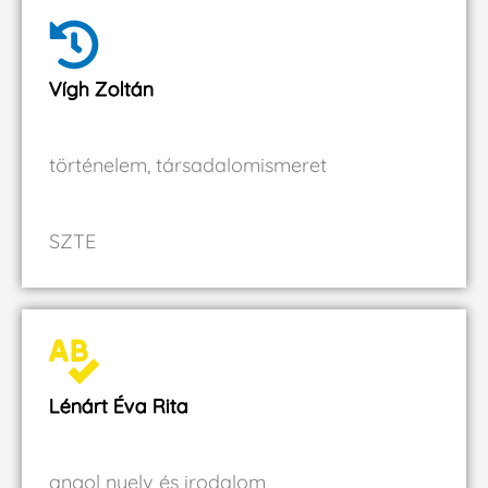
Vígh Zoltán
történelem, társadalomismeret
SZTE
Lénárt Éva Rita
angol nyelv és irodalom