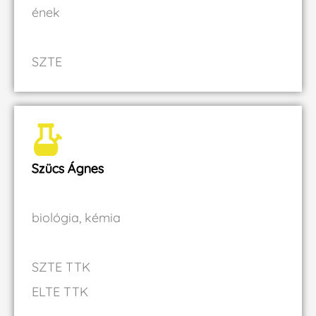
ének
SZTE
Szücs Ágnes
biológia, kémia
SZTE TTK
ELTE TTK