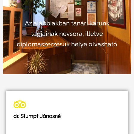
Az alábbiakban tanári karunk
tagjainak névsora, illetve
diplomaszerzésük helye olvasható
dr. Stumpf Jánosné